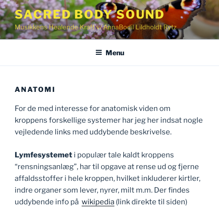
Videre
SACRED BODY SOUND
til
Musikkens Healende Kraft v/ AnnaBodil Lildholdt Rytz
indhold
Menu
ANATOMI
For de med interesse for anatomisk viden om
kroppens forskellige systemer har jeg her indsat nogle
vejledende links med uddybende beskrivelse.
Lymfesystemet
i populær tale kaldt kroppens
“rensningsanlæg”, har til opgave at rense ud og fjerne
affaldsstoffer i hele kroppen, hvilket inkluderer kirtler,
indre organer som lever, nyrer, milt m.m. Der findes
uddybende info på
wikipedia
(link direkte til siden)