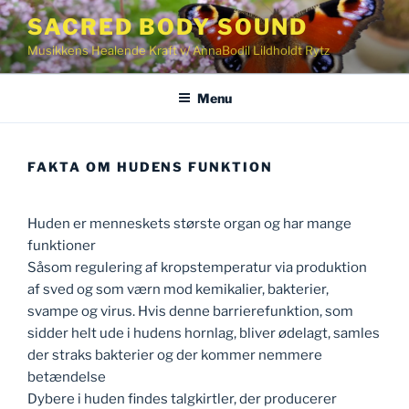
Videre
SACRED BODY SOUND
til
Musikkens Healende Kraft v/ AnnaBodil Lildholdt Rytz
indhold
Menu
FAKTA OM HUDENS FUNKTION
Huden er menneskets største organ og har mange
funktioner
Såsom regulering af kropstemperatur via produktion
af sved og som værn mod kemikalier, bakterier,
svampe og virus. Hvis denne barrierefunktion, som
sidder helt ude i hudens hornlag, bliver ødelagt, samles
der straks bakterier og der kommer nemmere
betændelse
Dybere i huden findes talgkirtler, der producerer