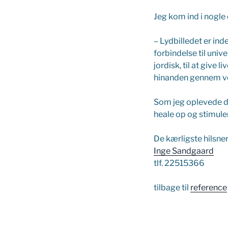
Jeg kom ind i nogle
– Lydbilledet er ind
forbindelse til univ
jordisk, til at give l
hinanden gennem vo
Som jeg oplevede de
heale op og stimule
De kærligste hilsne
Inge Sandgaard
tlf. 22515366
tilbage til
reference