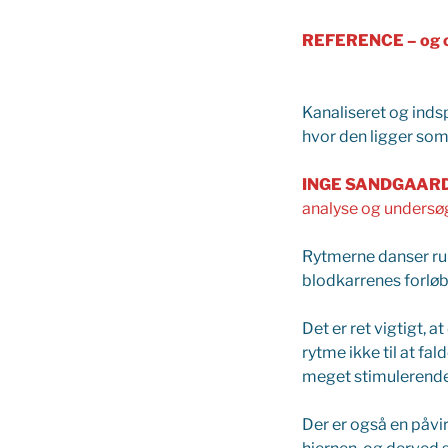
REFERENCE – og
Kanaliseret og indsp
hvor den ligger som 
INGE SANDGAAR
analyse og undersø
Rytmerne danser run
blodkarrenes forløb
Det er ret vigtigt, 
rytme ikke til at fa
meget stimulerende f
Der er også en påvi