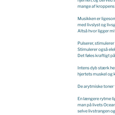
hjernen, og derved s
mange af kroppens 
Musikken er ligesom 
med livslyst og livs
Altså hvor ligger 
Pulserer, stimulerer
Stimulerer også elekt
Det føles kraftigt p
Intens dyb stærk hea
hjertets muskel og 
De arytmiske toner 
En længere rytme li
man på livets Ocean
selve livstrangen o