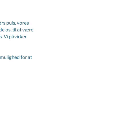
ors puls, vores
e os, til at være
os. Vi påvirker
mulighed for at