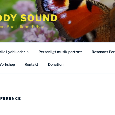
ODY SOUND
nnaBodil Lildholdt Rytz
 alle Lydbilleder
Personligt musik-portræt
Resonans Por
orkshop
Kontakt
Donation
EFERENCE