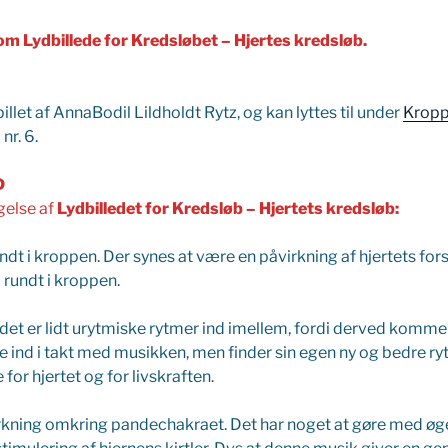
 om
Lydbillede for Kredsløbet –
Hjertes kredsløb.
illet af AnnaBodil Lildholdt Rytz, og kan lyttes til under
Kropp
nr. 6.
D
gelse af
Lydbilledet for Kredsløb – Hjertets kredsløb:
dt i kroppen. Der synes at være en påvirkning af hjertets for
 rundt i kroppen.
at det er lidt urytmiske rytmer ind imellem, fordi derved kom
lde ind i takt med musikken, men finder sin egen ny og bedre ry
or hjertet og for livskraften.
rkning omkring pandechakraet. Det har noget at gøre med øget 