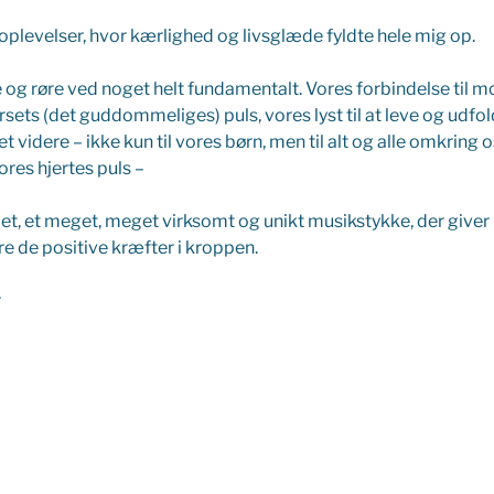
 oplevelser, hvor kærlighed og livsglæde fyldte hele mig op.
e og røre ved noget helt fundamentalt. Vores forbindelse til m
ersets (det guddommeliges) puls, vores lyst til at leve og udfold
ivet videre – ikke kun til vores børn, men til alt og alle omkring 
res hjertes puls –
t, et meget, meget virksomt og unikt musikstykke, der giver 
re de positive kræfter i kroppen.
r