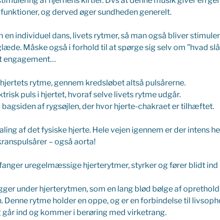
timulering af hjernens kirtler. Dvs at denne musik giver en ge
funktioner, og derved øger sundheden generelt.
en individuel dans, livets rytmer, så man også bliver stimuler
glæde. Måske også i forhold til at spørge sig selv om ”hvad slår
mit engagement…
 hjertets rytme, gennem kredsløbet altså pulsårerne.
risk puls i hjertet, hvoraf selve livets rytme udgår.
å bagsiden af rygsøjlen, der hvor hjerte-chakraet er tilhæftet.
ling af det fysiske hjerte. Hele vejen igennem er der intens he
kranspulsårer – også aorta!
fanger uregelmæssige hjerterytmer, styrker og fører blidt ind
gger under hjerterytmen, som en lang blød bølge af oprethold
. Denne rytme holder en oppe, og er en forbindelse til livsop
g går ind og kommer i berøring med virketrang.