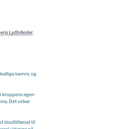
ens Lydbilleder
,
skellige kamre, og
mer kroppens egen
tme. Det virker
blodtilførsel til