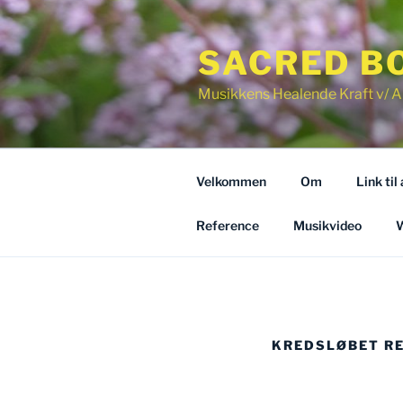
Videre
til
SACRED B
indhold
Musikkens Healende Kraft v/ A
Velkommen
Om
Link til
Reference
Musikvideo
W
KREDSLØBET R