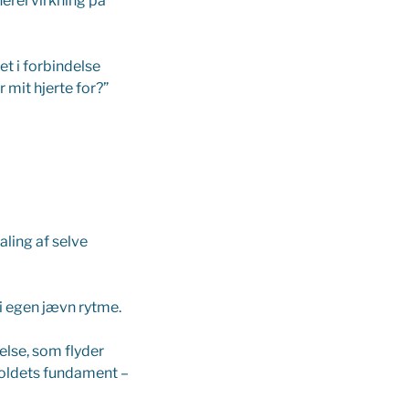
nerel virkning på
et i forbindelse
 mit hjerte for?”
aling af selve
 i egen jævn rytme.
else, som flyder
holdets fundament –